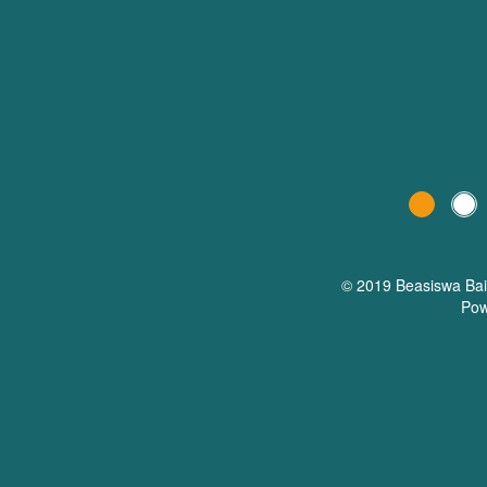
© 2019 Beasiswa
Ba
Pow