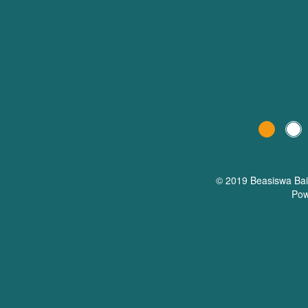
© 2019 Beasiswa
Ba
Pow