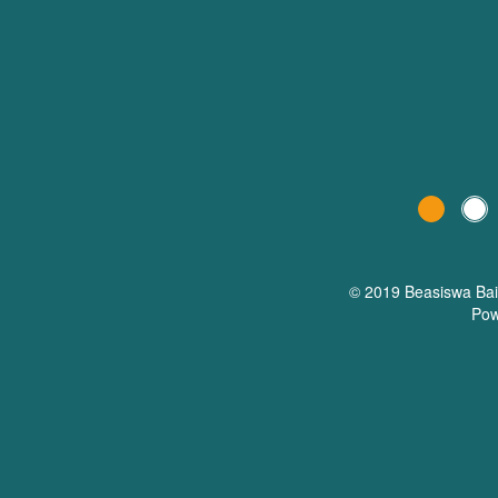
© 2019 Beasiswa
Ba
Pow