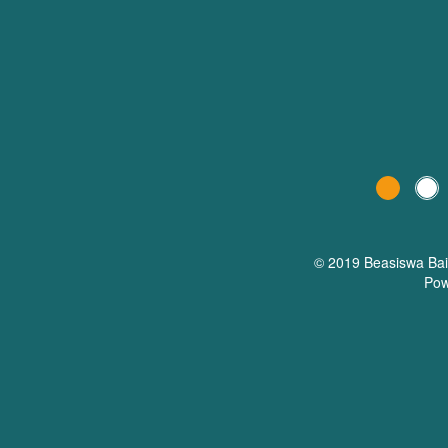
© 2019 Beasiswa
Ba
Pow