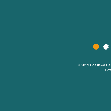
© 2019 Beasiswa
Ba
Pow