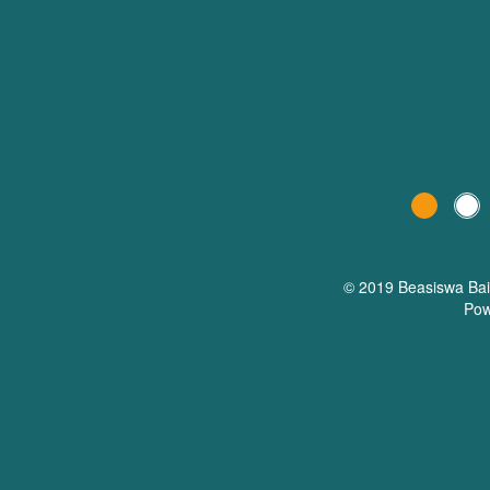
© 2019 Beasiswa
Ba
Pow