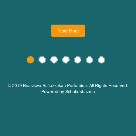
udiman juga turut
dari Dream Planner Trainer
holars Bazma
Read More
© 2019 Beasiswa
Baituzzakah Pertamina
. All Rights Reserved.
Powered by Scholarsbazma