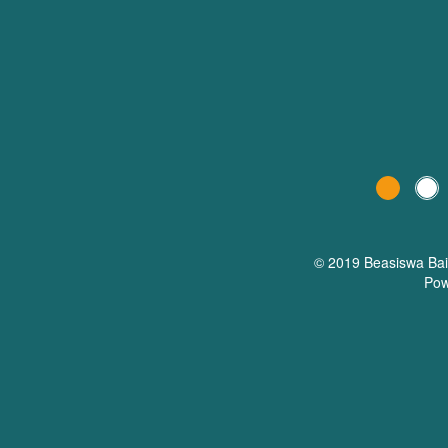
© 2019 Beasiswa
Ba
Pow