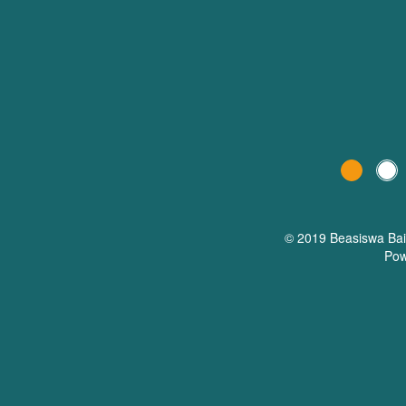
© 2019 Beasiswa
Ba
Pow