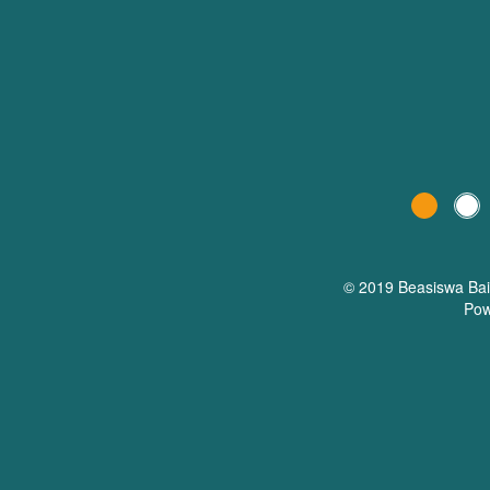
© 2019 Beasiswa
Ba
Pow