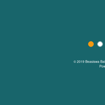
© 2019 Beasiswa
Ba
Pow