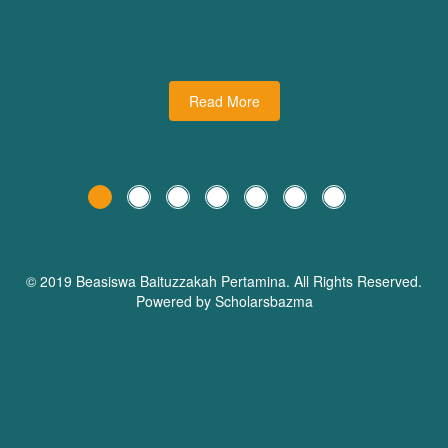
udiman juga turut
dari Dream Planner Trainer
holars Bazma
Read More
© 2019 Beasiswa
Baituzzakah Pertamina
. All Rights Reserved.
Powered by Scholarsbazma