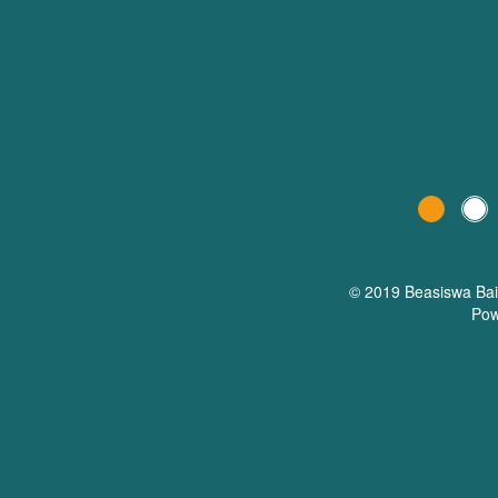
© 2019 Beasiswa
Ba
Pow