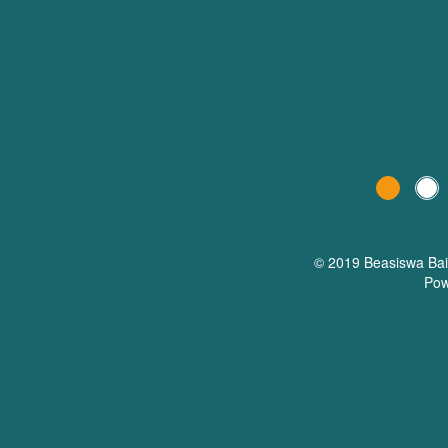
© 2019 Beasiswa
Ba
Pow