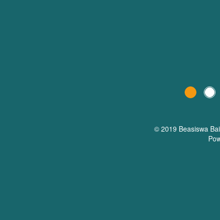
© 2019 Beasiswa
Ba
Pow