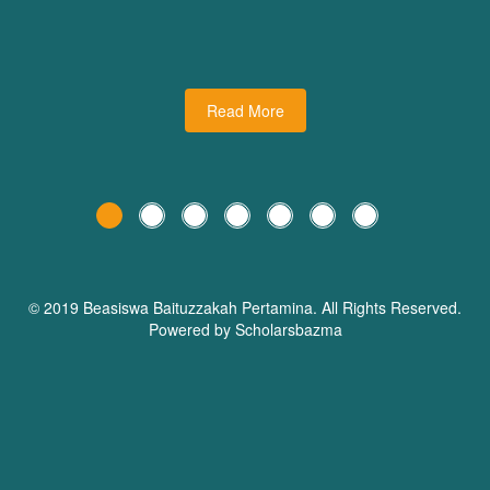
udiman juga turut
dari Dream Planner Trainer
holars Bazma
Read More
© 2019 Beasiswa
Baituzzakah Pertamina
. All Rights Reserved.
Powered by Scholarsbazma