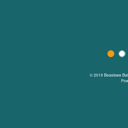
© 2019 Beasiswa
Ba
Pow