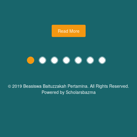
udiman juga turut
dari Dream Planner Trainer
holars Bazma
Read More
© 2019 Beasiswa
Baituzzakah Pertamina
. All Rights Reserved.
Powered by Scholarsbazma