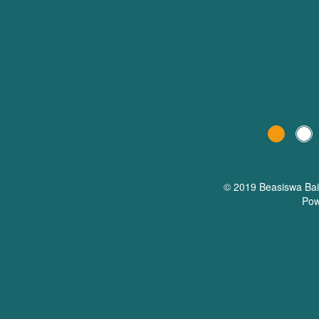
© 2019 Beasiswa
Ba
Pow