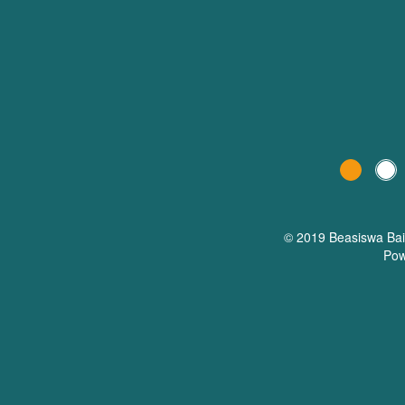
© 2019 Beasiswa
Ba
Pow