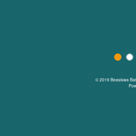
© 2019 Beasiswa
Ba
Pow