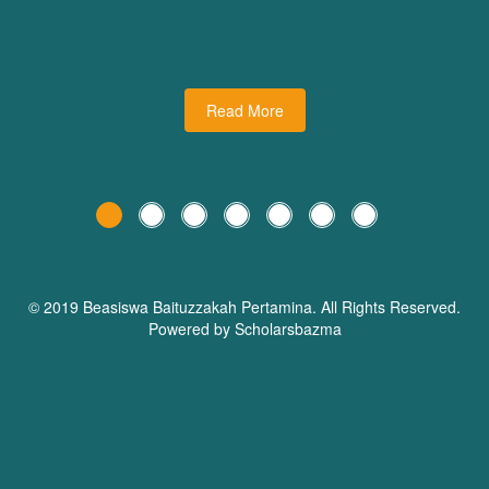
udiman juga turut
dari Dream Planner Trainer
holars Bazma
Read More
© 2019 Beasiswa
Baituzzakah Pertamina
. All Rights Reserved.
Powered by Scholarsbazma