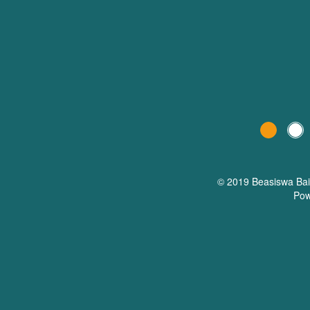
© 2019 Beasiswa
Ba
Pow