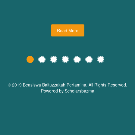
udiman juga turut
dari Dream Planner Trainer
holars Bazma
Read More
© 2019 Beasiswa
Baituzzakah Pertamina
. All Rights Reserved.
Powered by Scholarsbazma