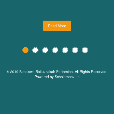
udiman juga turut
dari Dream Planner Trainer
holars Bazma
Read More
© 2019 Beasiswa
Baituzzakah Pertamina
. All Rights Reserved.
Powered by Scholarsbazma