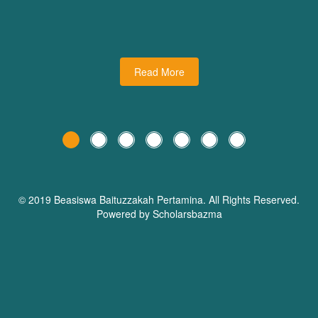
udiman juga turut
dari Dream Planner Trainer
holars Bazma
Read More
© 2019 Beasiswa
Baituzzakah Pertamina
. All Rights Reserved.
Powered by Scholarsbazma