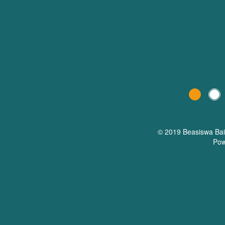
© 2019 Beasiswa
Ba
Pow