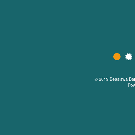
© 2019 Beasiswa
Ba
Pow