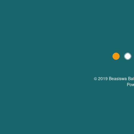
© 2019 Beasiswa
Ba
Pow