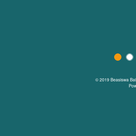
© 2019 Beasiswa
Ba
Pow