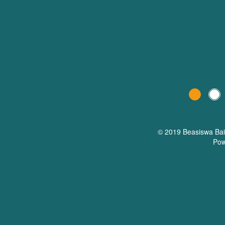
© 2019 Beasiswa
Ba
Pow