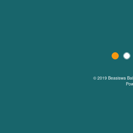
© 2019 Beasiswa
Ba
Pow