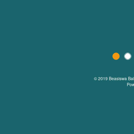
© 2019 Beasiswa
Ba
Pow