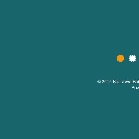
© 2019 Beasiswa
Ba
Pow