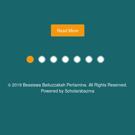
udiman juga turut
dari Dream Planner Trainer
holars Bazma
Read More
© 2019 Beasiswa
Baituzzakah Pertamina
. All Rights Reserved.
Powered by Scholarsbazma