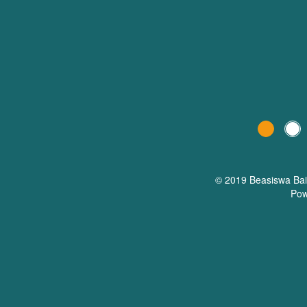
© 2019 Beasiswa
Ba
Pow