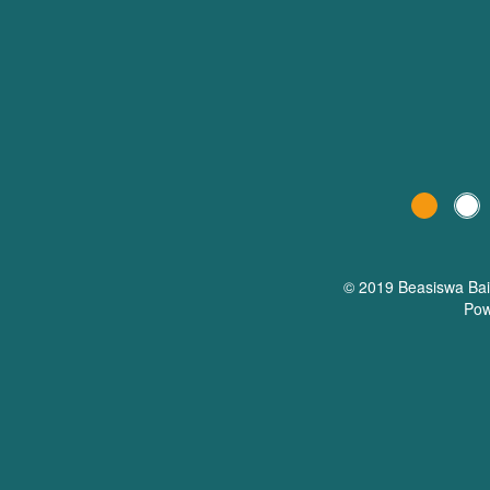
© 2019 Beasiswa
Ba
Pow