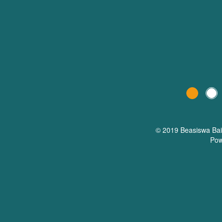
© 2019 Beasiswa
Ba
Pow