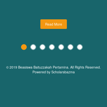
udiman juga turut
dari Dream Planner Trainer
holars Bazma
Read More
© 2019 Beasiswa
Baituzzakah Pertamina
. All Rights Reserved.
Powered by Scholarsbazma