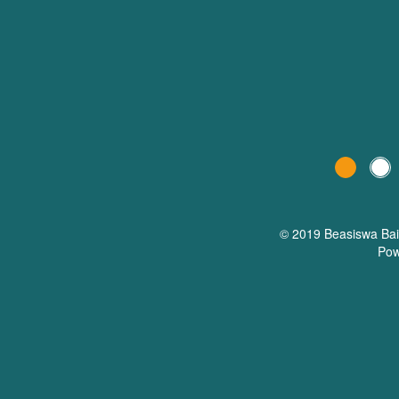
© 2019 Beasiswa
Ba
Pow