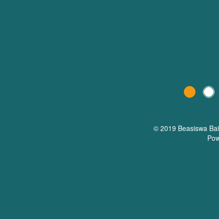
© 2019 Beasiswa
Ba
Pow