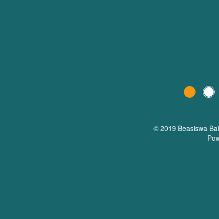
© 2019 Beasiswa
Ba
Pow