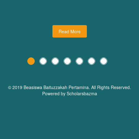
udiman juga turut
dari Dream Planner Trainer
holars Bazma
Read More
© 2019 Beasiswa
Baituzzakah Pertamina
. All Rights Reserved.
Powered by Scholarsbazma