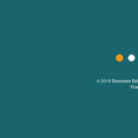
© 2019 Beasiswa
Ba
Pow