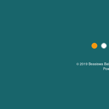
© 2019 Beasiswa
Ba
Pow