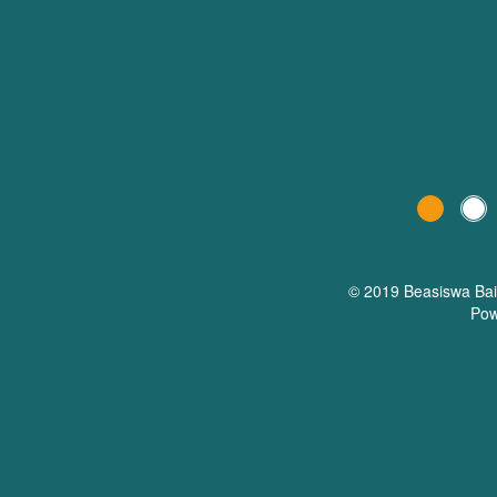
© 2019 Beasiswa
Ba
Pow