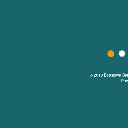
© 2019 Beasiswa
Ba
Pow