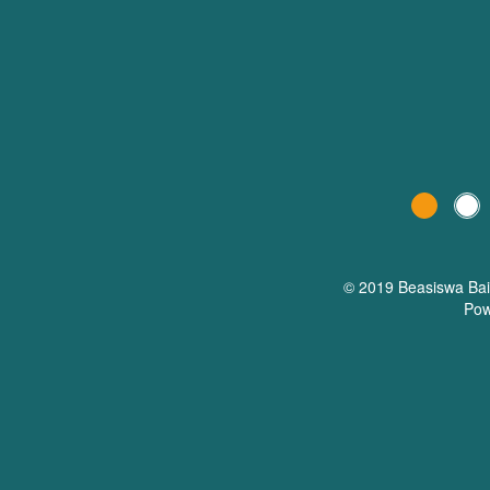
© 2019 Beasiswa
Ba
Pow