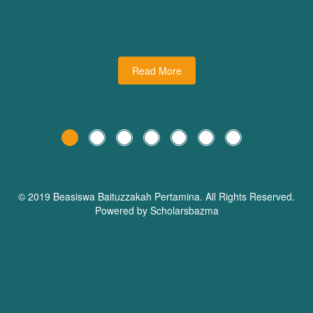
udiman juga turut
dari Dream Planner Trainer
holars Bazma
Read More
© 2019 Beasiswa
Baituzzakah Pertamina
. All Rights Reserved.
Powered by Scholarsbazma