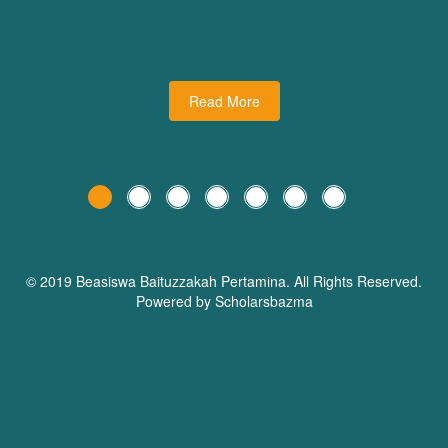
udiman juga turut
dari Dream Planner Trainer
holars Bazma
Read More
© 2019 Beasiswa
Baituzzakah Pertamina
. All Rights Reserved.
Powered by Scholarsbazma